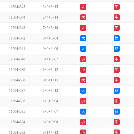
115044645
3+9+3=15
大
中
115044644
2+4+8=14
大
中
115044643
7+6+5=18
大
中
115044642
0+4+0=04
大
错
115044641
0+2+4=06
大
错
115044640
3+4+0=07
小
中
115044639
1+4+7=12
小
中
115044638
9+5+1=15
大
中
115044637
2+4+7=13
大
错
115044636
1+3+0=04
小
中
115044635
3+0+4=07
大
错
115044634
8+0+0=08
小
中
115044633
8+1+4=13
小
中