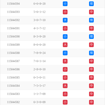
115044594
6+6+8=20
小
错
115044593
5+6+1=12
小
中
115044592
3+0+7=10
大
错
115044591
4+1+7=12
小
中
115044590
8+3+9=20
小
错
115044589
8+6+6=20
大
中
115044588
7+8+9=24
小
错
115044587
7+6+1=14
大
中
115044586
2+8+0=10
小
中
115044585
6+5+0=11
小
中
115044584
7+5+5=17
大
中
115044583
1+1+7=09
小
中
115044582
6+3+0=09
小
中