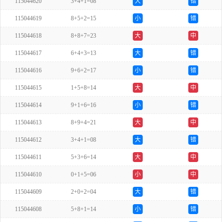
115044620
3+4+1=08
大
错
115044619
8+5+2=15
小
错
115044618
8+8+7=23
大
中
115044617
6+4+3=13
大
错
115044616
9+6+2=17
小
错
115044615
1+5+8=14
大
中
115044614
9+1+6=16
小
错
115044613
8+9+4=21
大
中
115044612
3+4+1=08
大
错
115044611
5+3+6=14
大
中
115044610
0+1+5=06
小
中
115044609
2+0+2=04
大
错
115044608
5+8+1=14
小
错