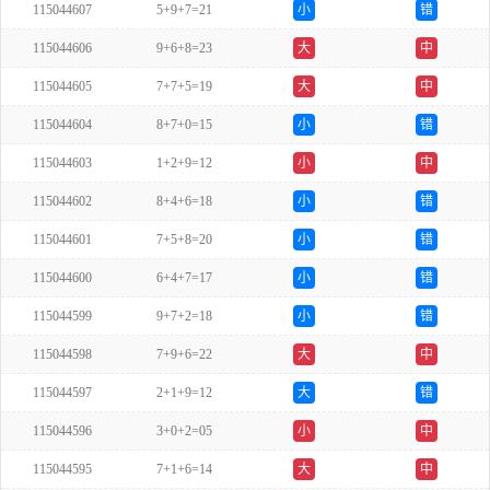
115044607
5+9+7=21
小
错
115044606
9+6+8=23
大
中
115044605
7+7+5=19
大
中
115044604
8+7+0=15
小
错
115044603
1+2+9=12
小
中
115044602
8+4+6=18
小
错
115044601
7+5+8=20
小
错
115044600
6+4+7=17
小
错
115044599
9+7+2=18
小
错
115044598
7+9+6=22
大
中
115044597
2+1+9=12
大
错
115044596
3+0+2=05
小
中
115044595
7+1+6=14
大
中