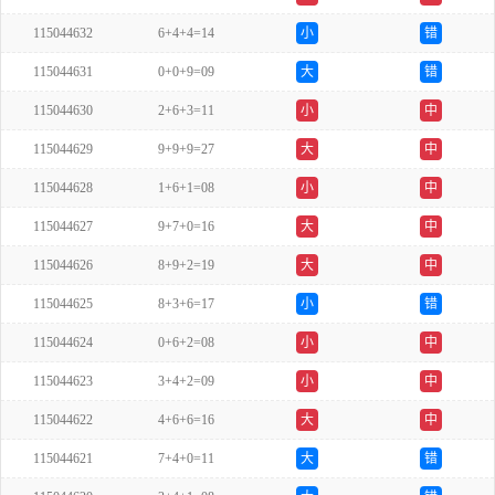
115044632
6+4+4=14
小
错
115044631
0+0+9=09
大
错
115044630
2+6+3=11
小
中
115044629
9+9+9=27
大
中
115044628
1+6+1=08
小
中
115044627
9+7+0=16
大
中
115044626
8+9+2=19
大
中
115044625
8+3+6=17
小
错
115044624
0+6+2=08
小
中
115044623
3+4+2=09
小
中
115044622
4+6+6=16
大
中
115044621
7+4+0=11
大
错