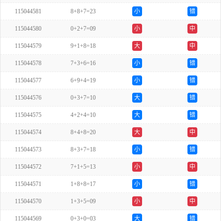
115044581
8+8+7=23
小
错
115044580
0+2+7=09
小
中
115044579
9+1+8=18
大
中
115044578
7+3+6=16
小
错
115044577
6+9+4=19
小
错
115044576
0+3+7=10
大
错
115044575
4+2+4=10
大
错
115044574
8+4+8=20
大
中
115044573
8+3+7=18
小
错
115044572
7+1+5=13
小
中
115044571
1+8+8=17
小
错
115044570
1+3+5=09
小
中
115044569
0+3+0=03
大
错