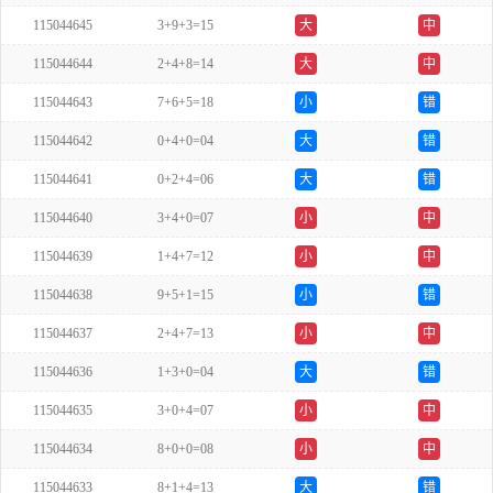
115044645
3+9+3=15
大
中
115044644
2+4+8=14
大
中
115044643
7+6+5=18
小
错
115044642
0+4+0=04
大
错
115044641
0+2+4=06
大
错
115044640
3+4+0=07
小
中
115044639
1+4+7=12
小
中
115044638
9+5+1=15
小
错
115044637
2+4+7=13
小
中
115044636
1+3+0=04
大
错
115044635
3+0+4=07
小
中
115044634
8+0+0=08
小
中
115044633
8+1+4=13
大
错