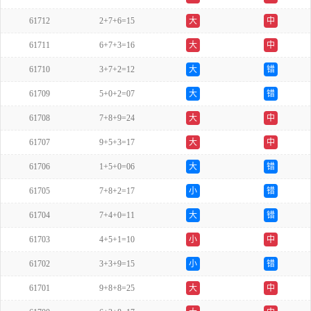
61712
2+7+6=15
大
中
61711
6+7+3=16
大
中
61710
3+7+2=12
大
错
61709
5+0+2=07
大
错
61708
7+8+9=24
大
中
61707
9+5+3=17
大
中
61706
1+5+0=06
大
错
61705
7+8+2=17
小
错
61704
7+4+0=11
大
错
61703
4+5+1=10
小
中
61702
3+3+9=15
小
错
61701
9+8+8=25
大
中