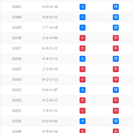
61661
6+0+4=10
大
错
61660
9+8+8=25
小
错
61659
7+7+4=18
小
错
61658
2+0+4=06
小
中
61657
8+9+5=22
大
中
61656
4+4+3=11
大
错
61655
2+5+9=16
大
中
61654
8+2+3=13
小
中
61653
6+0+1=07
大
错
61652
9+2+4=15
大
中
61651
1+8+3=12
小
中
61650
6+0+0=06
大
错
61649
9+9+6=24
大
中