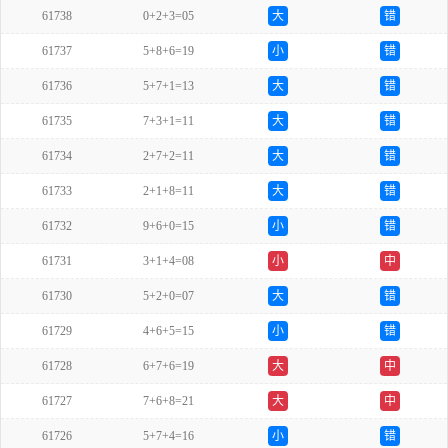
61738
0+2+3=05
大
错
61737
5+8+6=19
小
错
61736
5+7+1=13
大
错
61735
7+3+1=11
大
错
61734
2+7+2=11
大
错
61733
2+1+8=11
大
错
61732
9+6+0=15
小
错
61731
3+1+4=08
小
中
61730
5+2+0=07
大
错
61729
4+6+5=15
小
错
61728
6+7+6=19
大
中
61727
7+6+8=21
大
中
61726
5+7+4=16
小
错