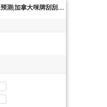
免费预测;pc001.Com 加拿大预测-PC2.8|加拿大2.8在线开奖结果预测|加拿大咪牌刮刮结果|加拿大pc走势预测|加拿大预测pc2.8咪牌|PC在线预测网站_咪牌结果分析网站!