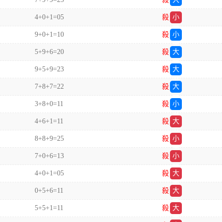
单
4+0+1=05
殺
小
双
9+0+1=10
殺
小
双
5+9+6=20
殺
大
双
9+5+9=23
殺
大
单
7+8+7=22
殺
大
双
3+8+0=11
殺
小
单
4+6+1=11
殺
大
单
8+8+9=25
殺
小
双
7+0+6=13
殺
小
双
4+0+1=05
殺
大
双
0+5+6=11
殺
大
双
5+5+1=11
殺
大
双