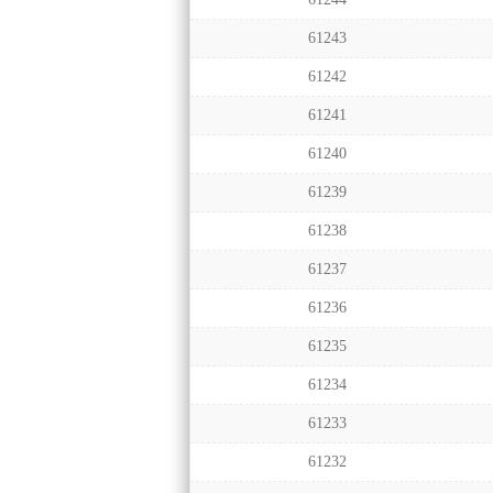
61243
61242
61241
61240
61239
61238
61237
61236
61235
61234
61233
61232