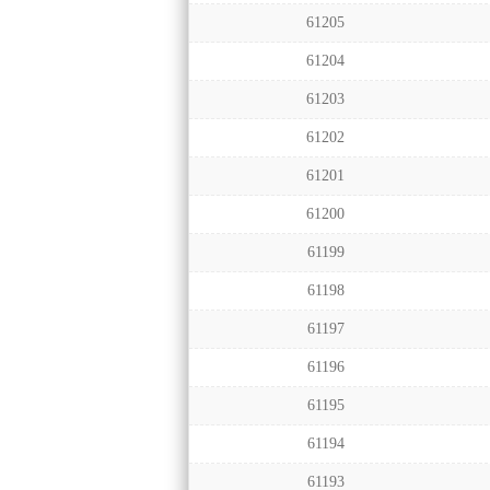
61205
61204
61203
61202
61201
61200
61199
61198
61197
61196
61195
61194
61193