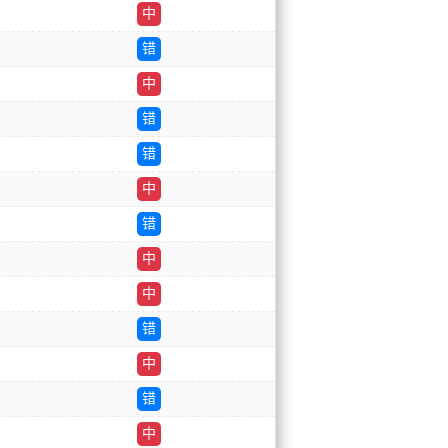
中
错
中
错
错
中
错
中
中
错
中
错
中