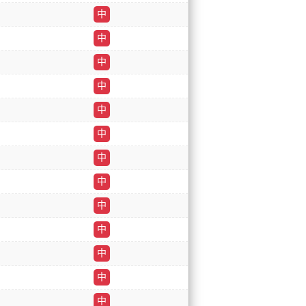
中
中
中
中
中
中
中
中
中
中
中
中
中