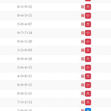
双
8+5+9=22
殺
大
单
8+4+3=15
殺
小
单
3+0+4=07
殺
大
单
0+7+7=14
殺
小
单
9+6+5=20
殺
小
双
1+2+0=03
殺
大
双
8+8+4=20
殺
大
单
5+6+4=15
殺
小
单
4+9+8=21
殺
大
双
6+0+9=15
殺
小
单
8+8+5=21
殺
大
双
7+3+2=12
殺
大
双
7+9+9=25
殺
大