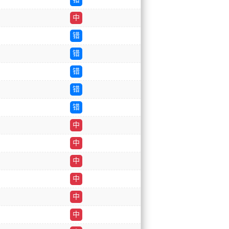
中
错
错
错
错
错
中
中
中
中
中
中