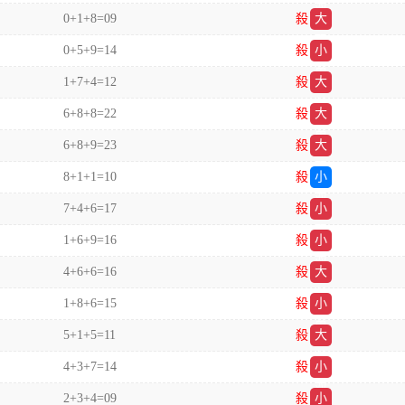
双
0+1+8=09
殺
大
双
0+5+9=14
殺
小
单
1+7+4=12
殺
大
单
6+8+8=22
殺
大
单
6+8+9=23
殺
大
双
8+1+1=10
殺
小
双
7+4+6=17
殺
小
双
1+6+9=16
殺
小
双
4+6+6=16
殺
大
单
1+8+6=15
殺
小
单
5+1+5=11
殺
大
单
4+3+7=14
殺
小
双
2+3+4=09
殺
小