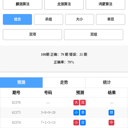
麟测算法
龙测算法
鸿蒙算法
组合
杀组
大小
单双
双项
双组
100期 正确：79 期 错误：21 期
正确率：79%
预测
走势
统计
期号
号码
预测
结果
62376
---
大
双
---
62375
3+8+9=20
小
单
错
62374
7+1+5=13
小
双
中