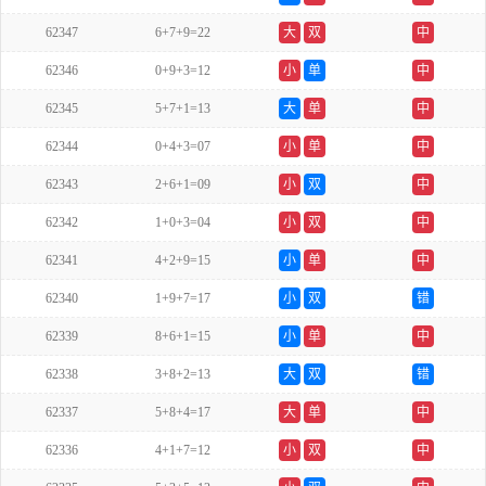
62347
6+7+9=22
大
双
中
62346
0+9+3=12
小
单
中
62345
5+7+1=13
大
单
中
62344
0+4+3=07
小
单
中
62343
2+6+1=09
小
双
中
62342
1+0+3=04
小
双
中
62341
4+2+9=15
小
单
中
62340
1+9+7=17
小
双
错
62339
8+6+1=15
小
单
中
62338
3+8+2=13
大
双
错
62337
5+8+4=17
大
单
中
62336
4+1+7=12
小
双
中