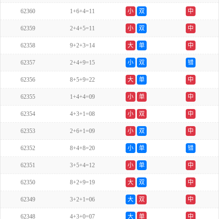
62360
1+6+4=11
小
双
中
62359
2+4+5=11
小
双
中
62358
9+2+3=14
大
单
中
62357
2+4+9=15
小
双
错
62356
8+5+9=22
大
单
中
62355
1+4+4=09
小
单
中
62354
4+3+1=08
小
双
中
62353
2+6+1=09
小
双
中
62352
8+4+8=20
小
单
错
62351
3+5+4=12
小
单
中
62350
8+2+9=19
大
双
中
62349
3+2+1=06
大
双
中
62348
4+3+0=07
大
单
中