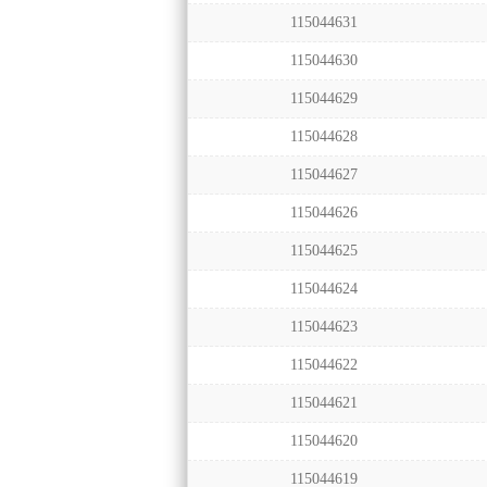
115044631
115044630
115044629
115044628
115044627
115044626
115044625
115044624
115044623
115044622
115044621
115044620
115044619