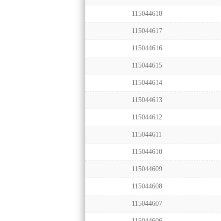
115044618
115044617
115044616
115044615
115044614
115044613
115044612
115044611
115044610
115044609
115044608
115044607
115044606