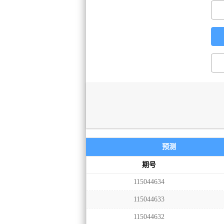
预测
期号
115044634
115044633
115044632