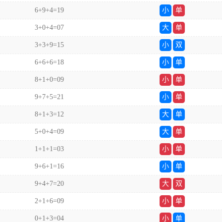
6+9+4=19
小
单
3+0+4=07
大
单
3+3+9=15
小
双
6+6+6=18
小
单
8+1+0=09
小
单
9+7+5=21
小
单
8+1+3=12
大
单
5+0+4=09
大
单
1+1+1=03
小
单
9+6+1=16
小
单
9+4+7=20
大
双
2+1+6=09
小
单
0+1+3=04
小
单