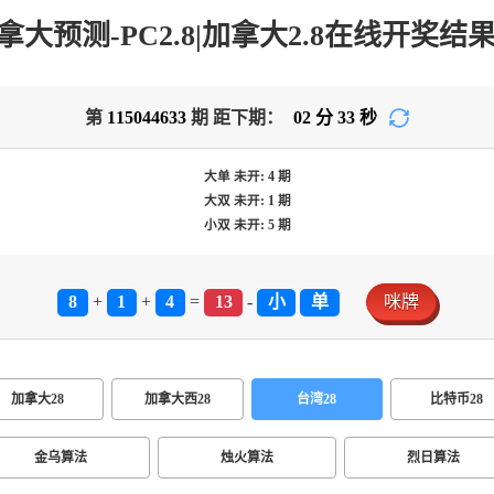
第
115044633
期 距下期：
02
分
33
秒
大单
未开:
4
期
大双
未开:
1
期
小双
未开:
5
期
8
+
1
+
4
=
13
-
小
单
咪牌
加拿大28
加拿大西28
台湾28
比特币28
金乌算法
烛火算法
烈日算法