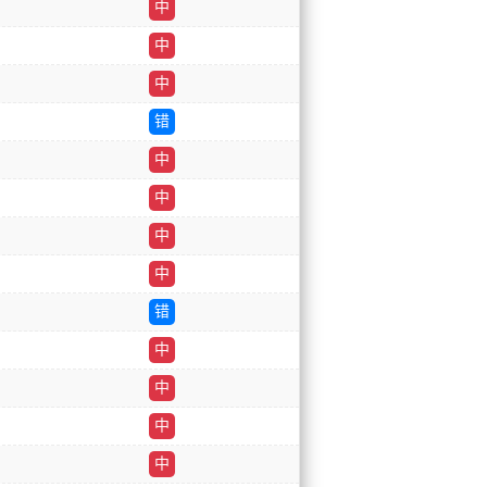
中
中
中
错
中
中
中
中
错
中
中
中
中