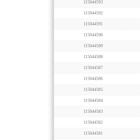
115044593
115044592
115044591
115044590
115044589
115044588
115044587
115044586
115044585
115044584
115044583
115044582
115044581