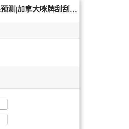
免费预测;pc001.Com 加拿大预测-PC2.8|加拿大2.8在线开奖结果预测|加拿大咪牌刮刮结果|加拿大pc走势预测|加拿大预测pc2.8咪牌|PC在线预测网站_咪牌结果分析网站!