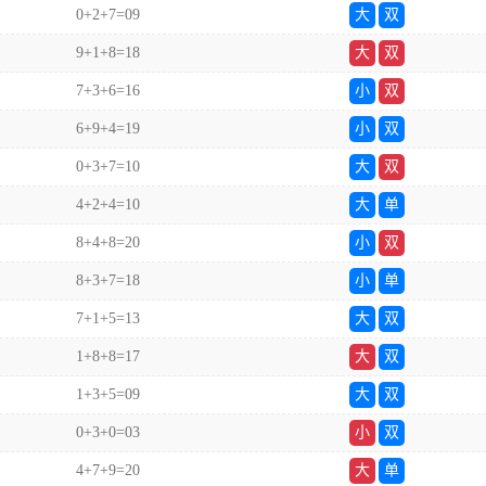
0+2+7=09
大
双
9+1+8=18
大
双
7+3+6=16
小
双
6+9+4=19
小
双
0+3+7=10
大
双
4+2+4=10
大
单
8+4+8=20
小
双
8+3+7=18
小
单
7+1+5=13
大
双
1+8+8=17
大
双
1+3+5=09
大
双
0+3+0=03
小
双
4+7+9=20
大
单