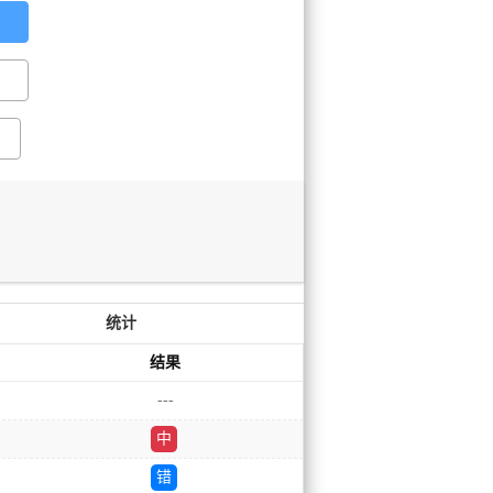
统计
结果
---
中
错