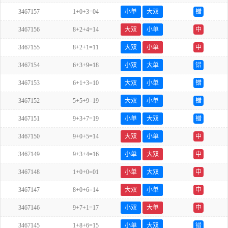
3467157
1+0+3=04
小单
大双
错
3467156
8+2+4=14
大双
小单
中
3467155
8+2+1=11
大双
小单
中
3467154
6+3+9=18
小双
大单
错
3467153
6+1+3=10
大双
小单
错
3467152
5+5+9=19
大双
小单
错
3467151
9+3+7=19
小单
大双
错
3467150
9+0+5=14
大双
小单
中
3467149
9+3+4=16
小单
大双
中
3467148
1+0+0=01
小单
大双
中
3467147
8+0+6=14
大双
小单
中
3467146
9+7+1=17
小双
大单
中
3467145
1+8+6=15
小单
大双
错