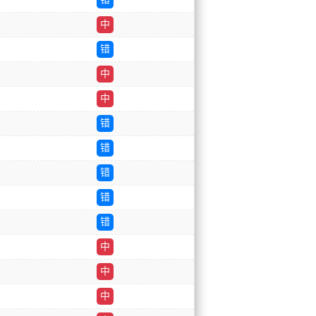
中
错
中
中
错
错
错
错
错
中
中
中