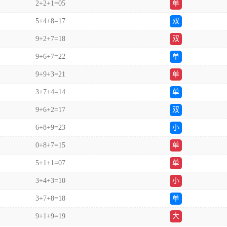
2+2+1=05
单
5+4+8=17
双
9+2+7=18
双
9+6+7=22
单
9+9+3=21
单
3+7+4=14
单
9+6+2=17
双
6+8+9=23
小
0+8+7=15
单
5+1+1=07
单
3+4+3=10
小
3+7+8=18
单
9+1+9=19
大