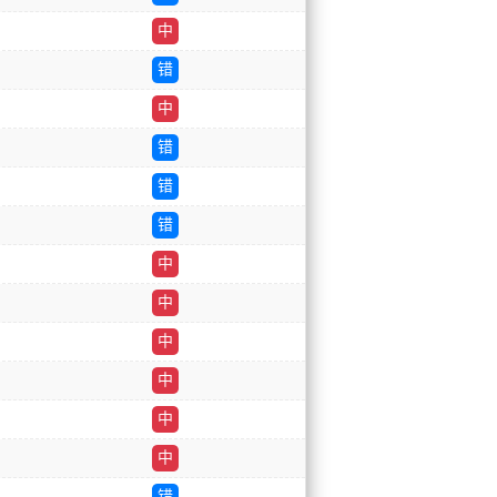
中
错
中
错
错
错
中
中
中
中
中
中
错