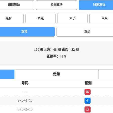
麟测算法
龙测算法
鸿蒙算法
组合
杀组
大小
单双
双项
双组
100期 正确：48 期 错误：52 期
正确率：48%
走势
号码
预测
---
单
9+5+4=18
小
5+3+2=10
双