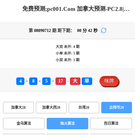
免费预测;pc001.Com 加拿大预测-PC2.8|加拿大2.8在线开奖结果预测|加拿大咪牌刮刮结果|加拿大pc走势预测|加拿大预测pc2.8咪牌|PC在线预测网站_咪牌结果分析网站!
第
08090712
期 距下期：
00
分
42
秒
大双
未开:
4
期
小单
未开:
5
期
小双
未开:
1
期
4
8
5
17
大
单
咪牌
+
+
=
-
加拿大28
加拿大西28
台湾28
比特币28
金乌算法
烛火算法
烈日算法