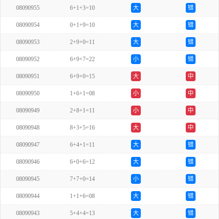
08090955
6+1+3=10
大
错
08090954
0+1+9=10
大
错
08090953
2+9+0=11
大
错
08090952
6+9+7=22
小
错
08090951
6+9+0=15
大
中
08090950
1+6+1=08
小
中
08090949
2+8+1=11
小
中
08090948
8+3+5=16
大
中
08090947
6+4+1=11
大
错
08090946
6+0+6=12
大
错
08090945
7+7+0=14
小
错
08090944
1+1+6=08
大
错
08090943
5+4+4=13
大
错