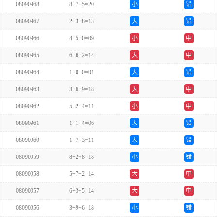
08090968
8+7+5=20
小
错
08090967
2+3+8=13
大
错
08090966
4+5+0=09
小
中
08090965
6+6+2=14
大
中
08090964
1+0+0=01
大
错
08090963
3+6+9=18
大
中
08090962
5+2+4=11
小
中
08090961
1+1+4=06
大
错
08090960
1+7+3=11
大
错
08090959
8+2+8=18
小
错
08090958
5+7+2=14
大
中
08090957
6+3+5=14
大
中
08090956
3+9+6=18
小
错