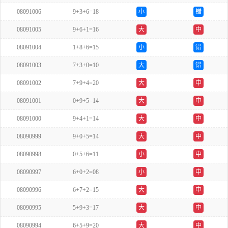
08091006
9+3+6=18
小
错
08091005
9+6+1=16
大
中
08091004
1+8+6=15
小
错
08091003
7+3+0=10
大
错
08091002
7+9+4=20
大
中
08091001
0+9+5=14
大
中
08091000
9+4+1=14
大
中
08090999
9+0+5=14
大
中
08090998
0+5+6=11
小
中
08090997
6+0+2=08
小
中
08090996
6+7+2=15
大
中
08090995
5+9+3=17
大
中
08090994
6+5+9=20
大
中